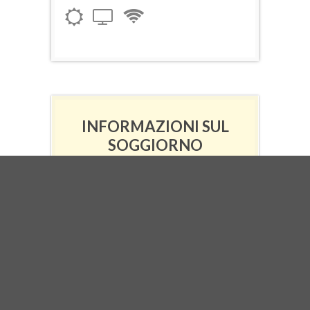
INFORMAZIONI SUL
SOGGIORNO
Check-in e accettazione alla
Reception
Il CHECK-IN è previsto dalle ore 13:30
alle 20:00 (orario di chiusura della
Reception).
Grazie alle nostre KEY BOXES, è tuttavia
possibile, previa comunicazione,
accedere alla struttura anche dopo tale
orario: nei giorni precedenti all’arrivo, vi
invieremo tutte le informazioni
necessarie.