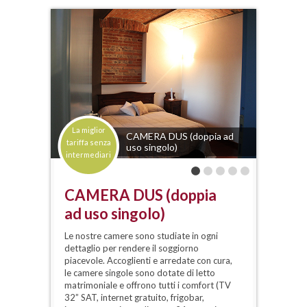
La miglior
CAMERA DUS (doppia ad
tariffa senza
uso singolo)
intermediari
CAMERA DUS (doppia
ad uso singolo)
Le nostre camere sono studiate in ogni
dettaglio per rendere il soggiorno
piacevole. Accoglienti e arredate con cura,
le camere singole sono dotate di letto
matrimoniale e offrono tutti i comfort (TV
32” SAT, internet gratuito, frigobar,