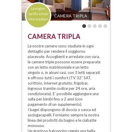
La miglior
tariffa senza
CAMERA TRIPLA
intermediari
CAMERA TRIPLA
Le nostre camere sono studiate in ogni
dettaglio per rendere il soggiorno
piacevole. Accoglienti e arredate con cura,
le camere triple possono essere preparate
con un letto matrimoniale e un letto
singolo o, in alcuni casi, con 3 letti separati
e offrono tutti i comfort (TV 32” SAT,
scrittoio, internet gratuito, frigobar,
ingresso tramite codice per 24 ore, aria
condizionata). E’ possibile aggiungere una
culla per bimbi fino a 2 anni (con
pagamento di un supplemento).
I bagni dispongono di doccia o vasca ed
asciugacapelli. Forniamo sempre la nostra
linea dei prodotti da bagno e le ciabatte
monouso.
Un grazioso balconcino regala una bella