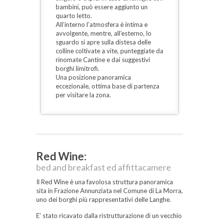
bambini, può essere aggiunto un
nelle
quarto letto.
La co
All’interno l’atmosfera è intima e
nell’a
avvolgente, mentre, all’esterno, lo
botte 
sguardo si apre sulla distesa delle
giorn
colline coltivate a vite, punteggiate da
panor
rinomate Cantine e dai suggestivi
borghi limitrofi.
Una posizione panoramica
eccezionale, ottima base di partenza
per visitare la zona.
Red Wine:
bed and breakfast ed affittacamere
Il Red Wine è una favolosa struttura panoramica
sita in Frazione Annunziata nel Comune di La Morra,
uno dei borghi più rappresentativi delle Langhe.
E’ stato ricavato dalla ristrutturazione di un vecchio