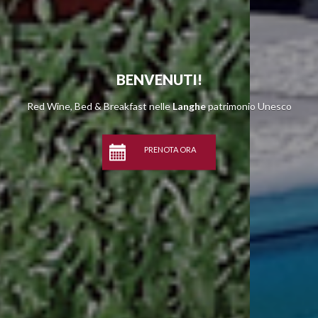
BENVENUTI!
Red Wine, Bed & Breakfast nelle
Langhe
patrimonio Unesco
PRENOTA ORA