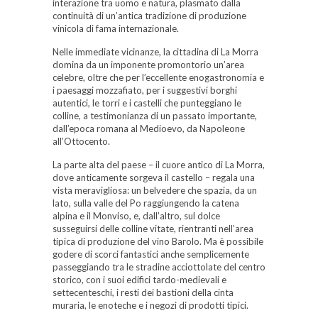
interazione tra uomo e natura, plasmato dalla
continuità di un’antica tradizione di produzione
vinicola di fama internazionale.
Nelle immediate vicinanze, la cittadina di La Morra
domina da un imponente promontorio un’area
celebre, oltre che per l’eccellente enogastronomia e
i paesaggi mozzafiato, per i suggestivi borghi
autentici, le torri e i castelli che punteggiano le
colline, a testimonianza di un passato importante,
dall’epoca romana al Medioevo, da Napoleone
all’Ottocento.
La parte alta del paese – il cuore antico di La Morra,
dove anticamente sorgeva il castello – regala una
vista meravigliosa: un belvedere che spazia, da un
lato, sulla valle del Po raggiungendo la catena
alpina e il Monviso, e, dall’altro, sul dolce
susseguirsi delle colline vitate, rientranti nell’area
tipica di produzione del vino Barolo. Ma è possibile
godere di scorci fantastici anche semplicemente
passeggiando tra le stradine acciottolate del centro
storico, con i suoi edifici tardo-medievali e
settecenteschi, i resti dei bastioni della cinta
muraria, le enoteche e i negozi di prodotti tipici.